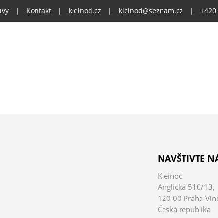
uvy
|
Kontakt
|
kleinod.cz
|
kleinod@seznam.cz
|
+420
NAVŠTIVTE N
Kleinod
Anglická 510/13,
120 00 Praha-Vin
Česká republika