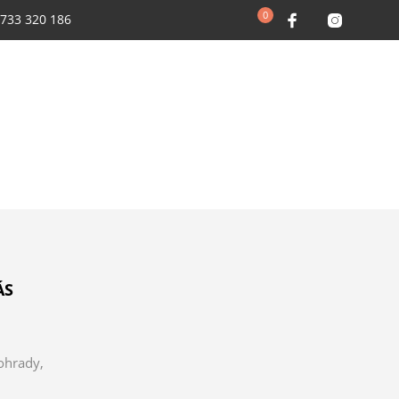
0
 733 320 186
ÁS
ohrady,