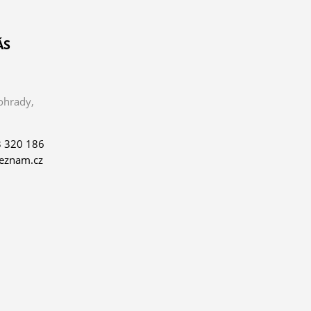
ÁS
ohrady,
 320 186
eznam.cz