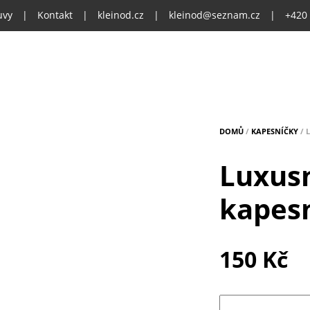
uvy
|
Kontakt
|
kleinod.cz
|
kleinod@seznam.cz
|
+420
DOMŮ
/
KAPESNÍČKY
/ 
Luxusn
kapes
150
Kč
Množství