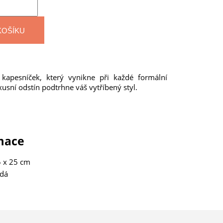
KOŠÍKU
ý kapesníček, který vynikne při každé formální
luxusní odstín podtrhne váš vytříbený styl.
rmace
 x 25 cm
edá