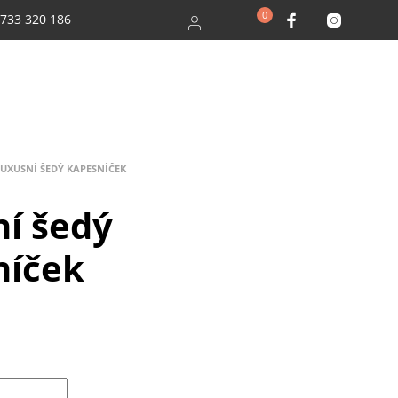
0
 733 320 186
LUXUSNÍ ŠEDÝ KAPESNÍČEK
í šedý
níček