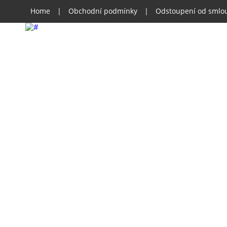
Home
|
Obchodní podmínky
|
Odstoupení od smlo