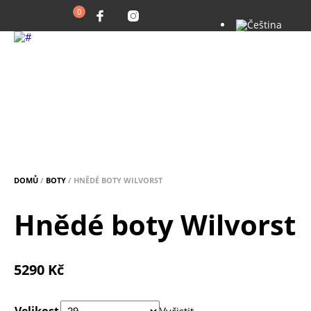
0
DOMŮ
/
BOTY
/ HNĚDÉ BOTY WILVORST
Hnědé boty Wilvorst
5290
Kč
Velikost
Vyčistit