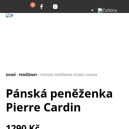
0
DOMŮ
/
PENĚŽENKY
/ PÁNSKÁ PENĚŽENKA PIERRE CARDIN
Pánská peněženka
Pierre Cardin
1290
Kč