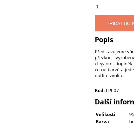
Množství
PŘIDAT DO 
Popis
Představujeme vám
přezkou, vyroben
elegantní doplněk
černé barvě a jede
outfitu zvolíte.
Kód:
LP007
Další info
Velikosti
95
Barva
hn