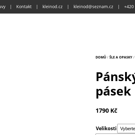
uvy
|
Kontakt
|
kleinod.cz
|
kleinod@seznam.cz
|
+420
DOMŮ
/
ŠLE A OPASKY
/
Pánský
pásek
1790
Kč
Velikosti