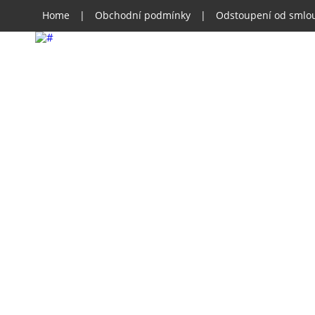
Home
|
Obchodní podmínky
|
Odstoupení od smlo