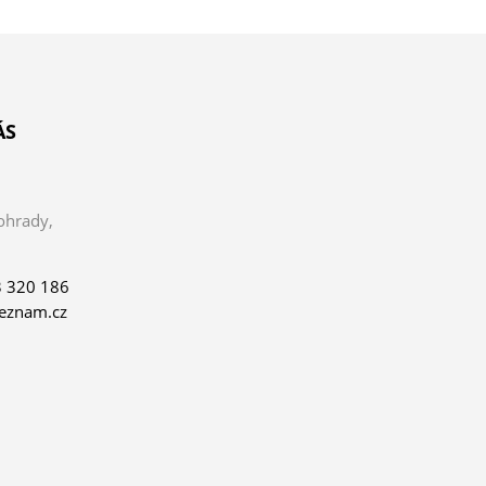
ÁS
ohrady,
 320 186
eznam.cz