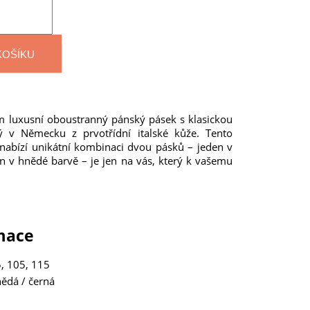
KOŠÍKU
 luxusní oboustranný pánský pásek s klasickou
ý v Německu z prvotřídní italské kůže. Tento
 nabízí unikátní kombinaci dvou pásků – jeden v
n v hnědé barvě – je jen na vás, který k vašemu
rmace
, 105, 115
ědá / černá