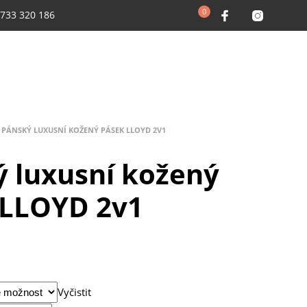
0
 733 320 186
 PÁNSKÝ LUXUSNÍ KOŽENÝ PÁSEK LLOYD 2V1
 luxusní kožený
 LLOYD 2v1
Vyčistit