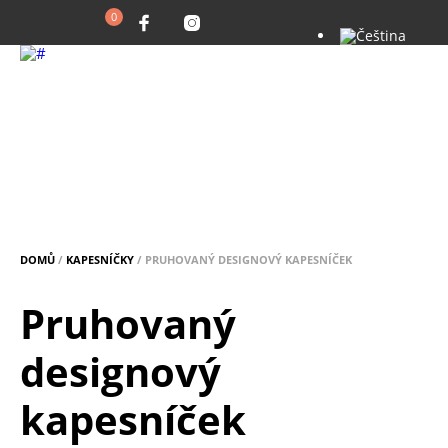
0
DOMŮ
/
KAPESNÍČKY
/ PRUHOVANÝ DESIGNOVÝ KAPESNÍČEK
Pruhovaný
designový
kapesníček