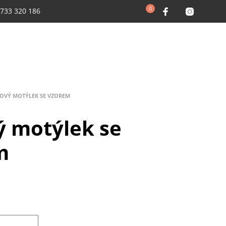
0
 733 320 186
ŽOVÝ MOTÝLEK SE VZOREM
ý motýlek se
m