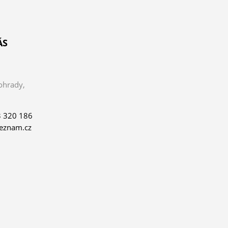
ÁS
ohrady,
 320 186
eznam.cz