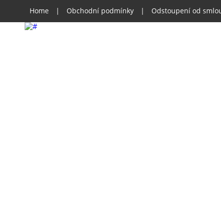
Home
|
Obchodní podmínky
|
Odstoupení od smlo