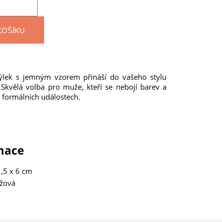
KOŠÍKU
ýlek s jemným vzorem přináší do vašeho stylu
 Skvělá volba pro muže, kteří se nebojí barev a
a formálních událostech.
rmace
,5 x 6 cm
žová