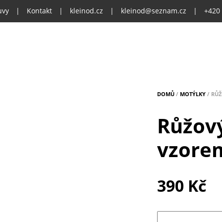
uvy
|
Kontakt
|
kleinod.cz
|
kleinod@seznam.cz
|
+420
DOMŮ
/
MOTÝLKY
/ RŮ
Růžov
vzore
390
Kč
Množství